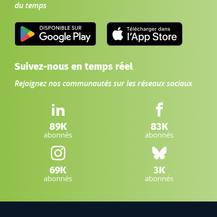
du temps
Suivez-nous en temps réel
Rejoignez nos communautés sur les réseaux sociaux
LinkedIn IGN :
Facebook IGN :
89K
83K
abonnés
abonnés
Instagram IGN :
Bluesky :
69K
3K
abonnés
abonnés